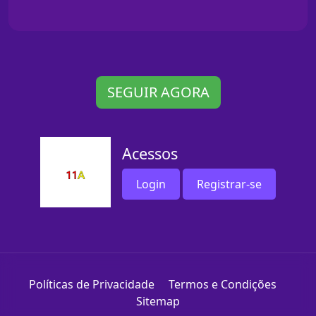
SEGUIR AGORA
Acessos
Login
Registrar-se
Políticas de Privacidade
Termos e Condições
Sitemap