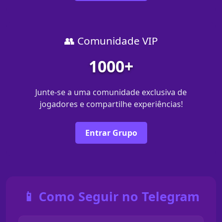
👥 Comunidade VIP
1000+
Junte-se a uma comunidade exclusiva de
jogadores e compartilhe experiências!
Entrar Grupo
📱 Como Seguir no Telegram