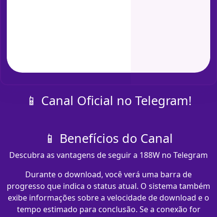
📱 Canal Oficial no Telegram!
📱 Benefícios do Canal
Descubra as vantagens de seguir a 188W no Telegram
Durante o download, você verá uma barra de
progresso que indica o status atual. O sistema também
exibe informações sobre a velocidade de download e o
tempo estimado para conclusão. Se a conexão for