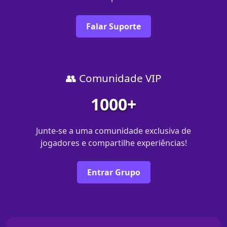
Falar Suporte
👥 Comunidade VIP
1000+
Junte-se a uma comunidade exclusiva de
jogadores e compartilhe experiências!
Entrar Grupo