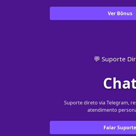
Ver Bônus
💬 Suporte Di
Cha
Suporte direto via Telegram, r
atendimento persona
Falar Suport