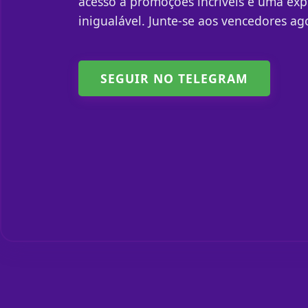
acesso a promoções incríveis e uma exp
inigualável. Junte-se aos vencedores ag
SEGUIR NO TELEGRAM