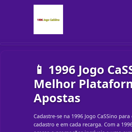
📱 1996 Jogo CaS
Melhor Platafor
Apostas
Cadastre-se na 1996 Jogo CaSSino para
cadastro e em cada recarga. Com a 199