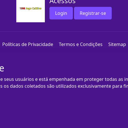
Acessos
Login
Registrar-se
Políticas de Privacidade
Termos e Condições
Sitemap
de
 de seus usuários e está empenhada em proteger todas as 
 os dados coletados são utilizados exclusivamente para fi