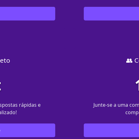
reto
👥 
t
espostas rápidas e
Junte-se a uma com
lizado!
compa
e