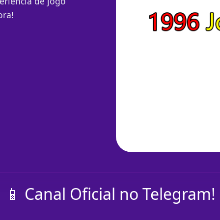
eriência de jogo
ora!
📱 Canal Oficial no Telegram!