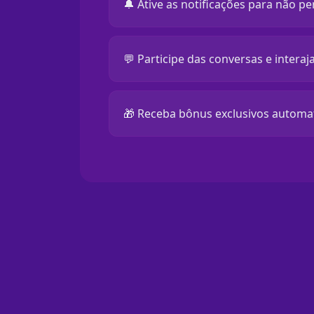
🔔 Ative as notificações para não p
💬 Participe das conversas e interaj
🎁 Receba bônus exclusivos autom