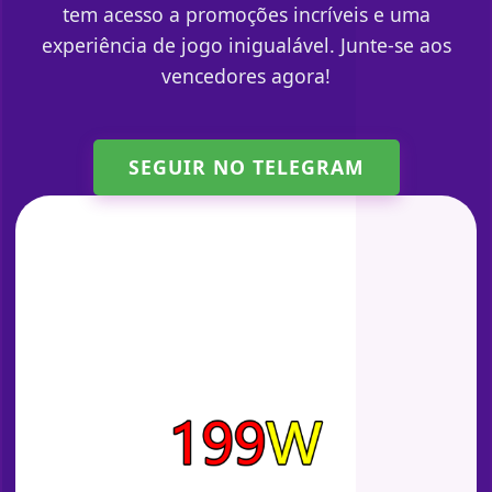
tem acesso a promoções incríveis e uma
experiência de jogo inigualável. Junte-se aos
vencedores agora!
SEGUIR NO TELEGRAM