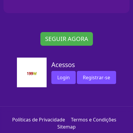
SEGUIR AGORA
Acessos
Login
Registrar-se
Políticas de Privacidade
Termos e Condições
Sitemap