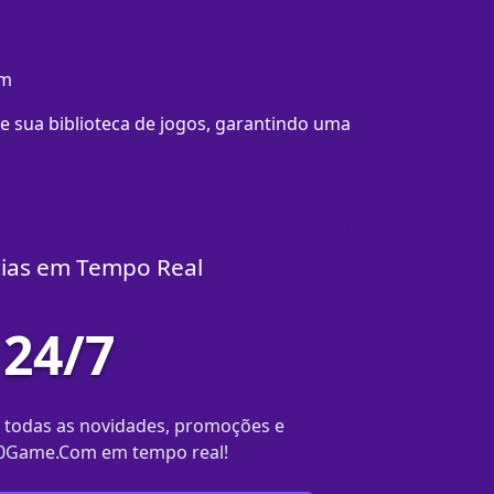
am
 sua biblioteca de jogos, garantindo uma
cias em Tempo Real
24/7
e todas as novidades, promoções e
20Game.Com em tempo real!