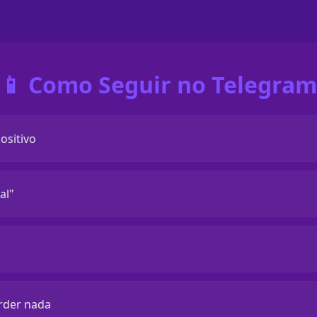
📱 Como Seguir no Telegram
ositivo
al"
erder nada