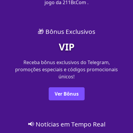
jogo da 211Br.Com .
🎁 Bônus Exclusivos
VIP
Receba bônus exclusivos do Telegram,
promoções especiais e códigos promocionais
únicos!
Ver Bônus
📢 Notícias em Tempo Real