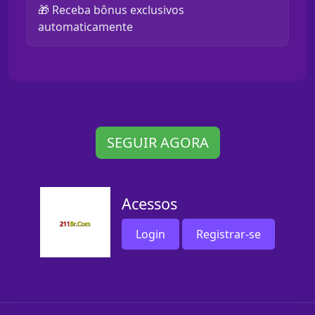
🎁 Receba bônus exclusivos
automaticamente
SEGUIR AGORA
Acessos
Login
Registrar-se