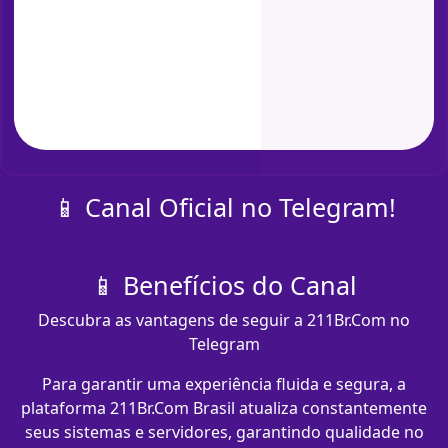
📱 Canal Oficial no Telegram!
📱 Benefícios do Canal
Descubra as vantagens de seguir a 211Br.Com no
Telegram
Para garantir uma experiência fluida e segura, a
plataforma 211Br.Com Brasil atualiza constantemente
seus sistemas e servidores, garantindo qualidade no