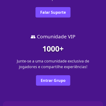
Falar Suporte
👥 Comunidade VIP
1000+
Junte-se a uma comunidade exclusiva de
jogadores e compartilhe experiências!
Entrar Grupo