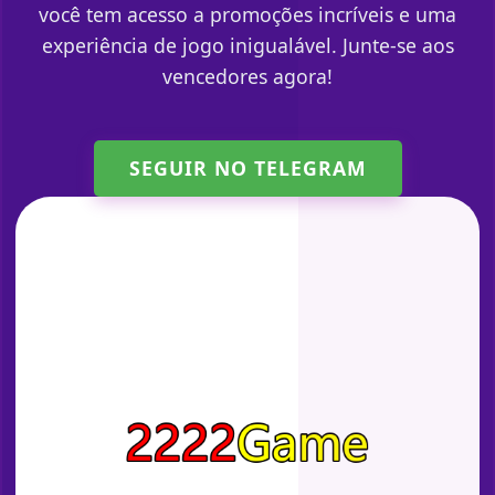
você tem acesso a promoções incríveis e uma
experiência de jogo inigualável. Junte-se aos
vencedores agora!
SEGUIR NO TELEGRAM