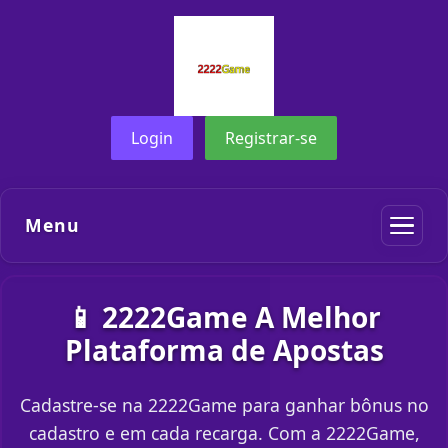
Login
Registrar-se
Menu
📱 2222Game A Melhor
Plataforma de Apostas
Cadastre-se na 2222Game para ganhar bônus no
cadastro e em cada recarga. Com a 2222Game,