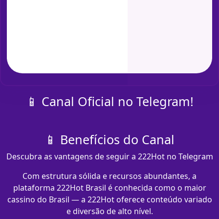
📱 Canal Oficial no Telegram!
📱 Benefícios do Canal
Descubra as vantagens de seguir a 222Hot no Telegram
Com estrutura sólida e recursos abundantes, a
plataforma 222Hot Brasil é conhecida como o maior
cassino do Brasil — a 222Hot oferece conteúdo variado
e diversão de alto nível.