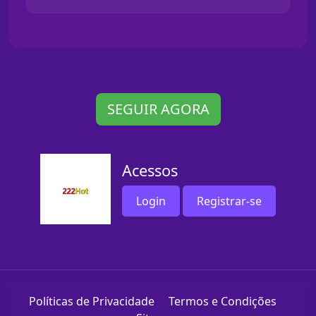
SEGUIR AGORA
Acessos
Login
Registrar-se
Políticas de Privacidade
Termos e Condições