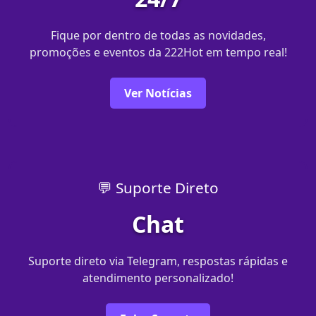
Fique por dentro de todas as novidades,
promoções e eventos da 222Hot em tempo real!
Ver Notícias
💬 Suporte Direto
Chat
Suporte direto via Telegram, respostas rápidas e
atendimento personalizado!