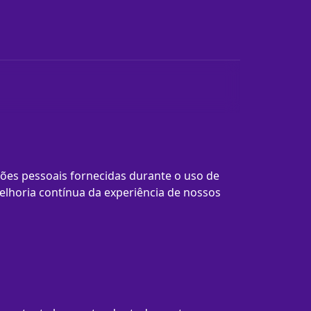
ões pessoais fornecidas durante o uso de
elhoria contínua da experiência de nossos