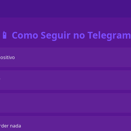
📱 Como Seguir no Telegram
ositivo
"
erder nada