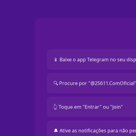
📱 Baixe o app Telegram no seu disp
🔍 Procure por "@25611.ComOficial
👆 Toque em "Entrar" ou "Join"
🔔 Ative as notificações para não p