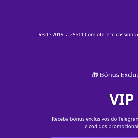
Desde 2019, a 25611.Com oferece cassinos o
🎁 Bônus Exclu
VIP
Receba bônus exclusivos do Telegra
e códigos promocionai