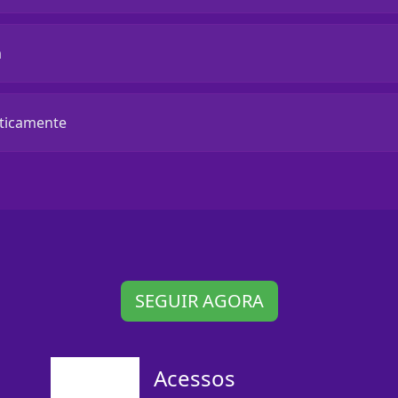
a
aticamente
SEGUIR AGORA
Acessos