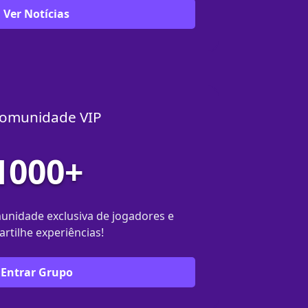
Ver Notícias
Comunidade VIP
1000+
unidade exclusiva de jogadores e
rtilhe experiências!
Entrar Grupo