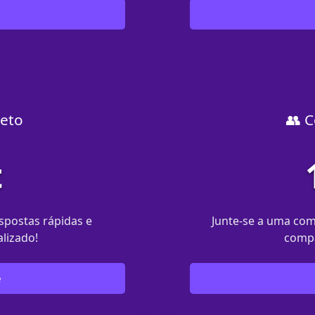
reto
👥 
t
espostas rápidas e
Junte-se a uma com
lizado!
compa
e