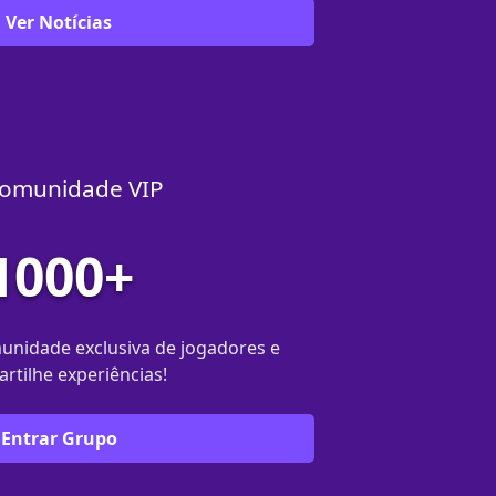
Ver Notícias
Comunidade VIP
1000+
unidade exclusiva de jogadores e
rtilhe experiências!
Entrar Grupo