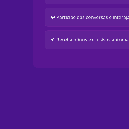
💬 Participe das conversas e interaj
🎁 Receba bônus exclusivos autom