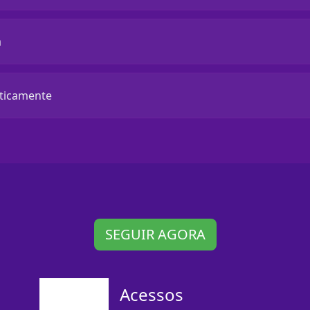
a
aticamente
SEGUIR AGORA
Acessos