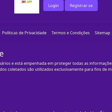
Login
Registrar-se
Políticas de Privacidade
Termos e Condições
Sitemap
de
suários e está empenhada em proteger todas as informaçõe
os coletados são utilizados exclusivamente para fins de m