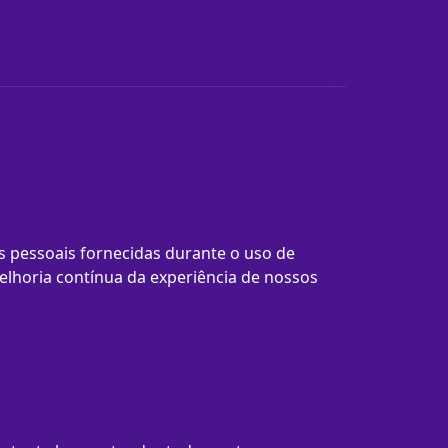
s pessoais fornecidas durante o uso de
elhoria contínua da experiência de nossos