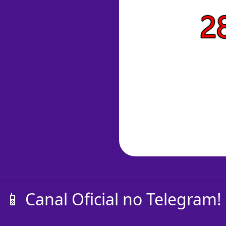
📱 Canal Oficial no Telegram!