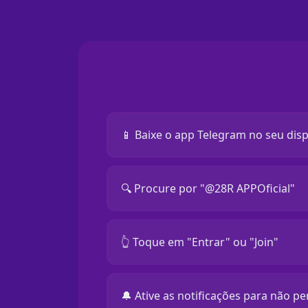
📱 Baixe o app Telegram no seu disp
🔍 Procure por "@28R APPOficial"
👆 Toque em "Entrar" ou "Join"
🔔 Ative as notificações para não p