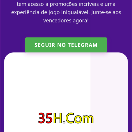
tem acesso a promoções incríveis e uma
experiência de jogo inigualável. Junte-se aos
vencedores agora!
SEGUIR NO TELEGRAM