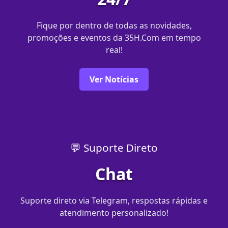
Fique por dentro de todas as novidades,
promoções e eventos da 35H.Com em tempo
real!
Ver Notícias
💬 Suporte Direto
Chat
Suporte direto via Telegram, respostas rápidas e
atendimento personalizado!