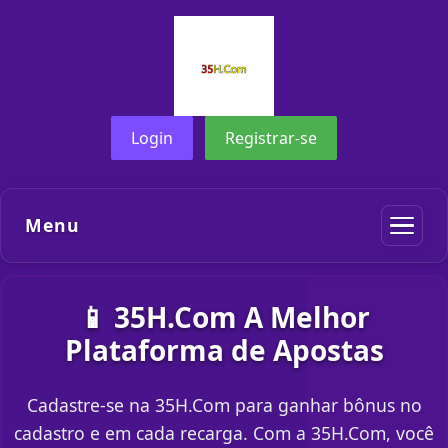
Login
Registrar-se
Menu
📱 35H.Com A Melhor
Plataforma de Apostas
Cadastre-se na 35H.Com para ganhar bônus no
cadastro e em cada recarga. Com a 35H.Com, você