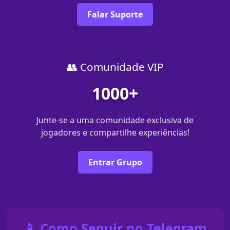
Falar Suporte
👥 Comunidade VIP
1000+
Junte-se a uma comunidade exclusiva de
jogadores e compartilhe experiências!
Entrar Grupo
📱 Como Seguir no Telegram