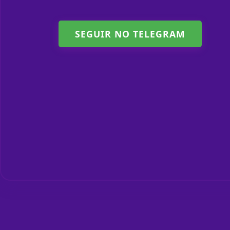
SEGUIR NO TELEGRAM