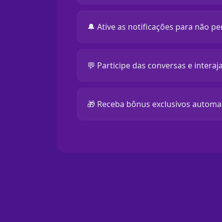
🔔 Ative as notificações para não p
💬 Participe das conversas e interaj
🎁 Receba bônus exclusivos autom