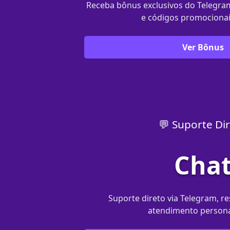
Receba bônus exclusivos do Telegra
e códigos promocionai
Ver Bônus
💬 Suporte Di
Cha
Suporte direto via Telegram, r
atendimento persona