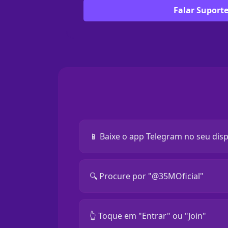
Falar Suport
📱 Baixe o app Telegram no seu disp
🔍 Procure por "@35MOficial"
👆 Toque em "Entrar" ou "Join"