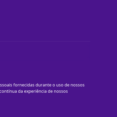
ssoais fornecidas durante o uso de nossos
 contínua da experiência de nossos