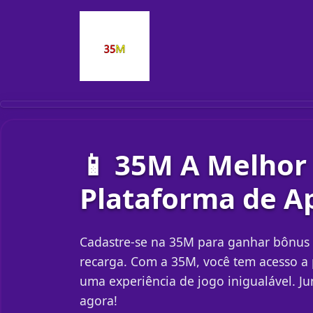
📱 35M A Melhor
Plataforma de A
Cadastre-se na 35M para ganhar bônus 
recarga. Com a 35M, você tem acesso a 
uma experiência de jogo inigualável. J
agora!