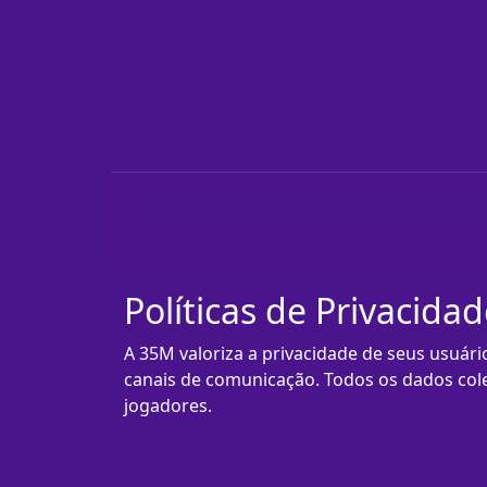
Políticas de Privacida
A 35M valoriza a privacidade de seus usuá
canais de comunicação. Todos os dados cole
jogadores.