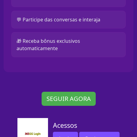
💬 Participe das conversas e interaja
🎁 Receba bônus exclusivos
automaticamente
SEGUIR AGORA
Acessos