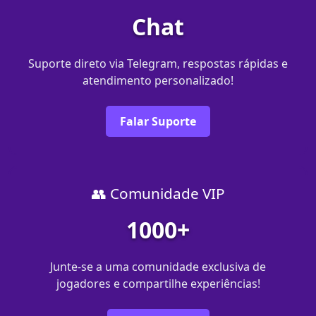
Chat
Suporte direto via Telegram, respostas rápidas e
atendimento personalizado!
Falar Suporte
👥 Comunidade VIP
1000+
Junte-se a uma comunidade exclusiva de
jogadores e compartilhe experiências!