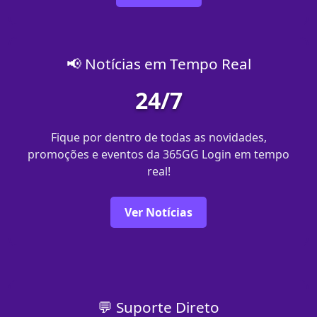
📢 Notícias em Tempo Real
24/7
Fique por dentro de todas as novidades,
promoções e eventos da 365GG Login em tempo
real!
Ver Notícias
💬 Suporte Direto