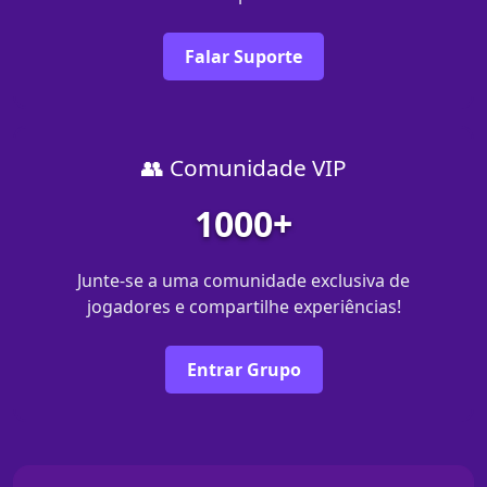
Falar Suporte
👥 Comunidade VIP
1000+
Junte-se a uma comunidade exclusiva de
jogadores e compartilhe experiências!
Entrar Grupo