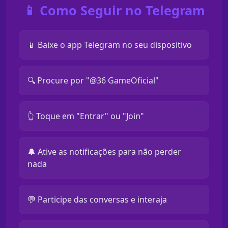
📱 Como Seguir no Telegram
📱 Baixe o app Telegram no seu dispositivo
🔍 Procure por "@36 GameOficial"
👆 Toque em "Entrar" ou "Join"
🔔 Ative as notificações para não perder
nada
💬 Participe das conversas e interaja