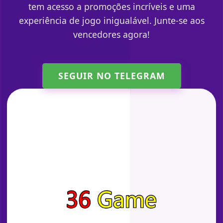
tem acesso a promoções incríveis e uma
experiência de jogo inigualável. Junte-se aos
vencedores agora!
SEGUIR NO TELEGRAM