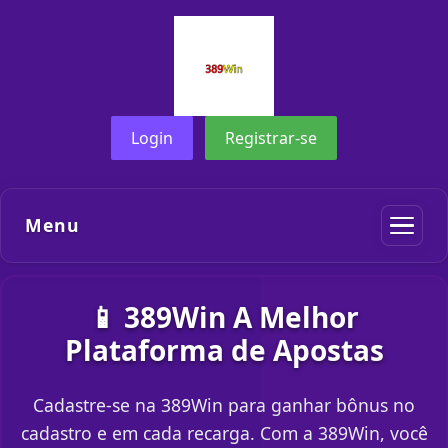
Login
Registrar-se
Menu
📱 389Win A Melhor
Plataforma de Apostas
Cadastre-se na 389Win para ganhar bônus no
cadastro e em cada recarga. Com a 389Win, você