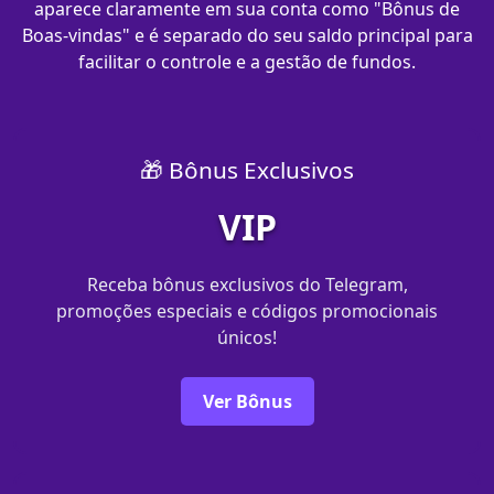
aparece claramente em sua conta como "Bônus de
Boas-vindas" e é separado do seu saldo principal para
facilitar o controle e a gestão de fundos.
🎁 Bônus Exclusivos
VIP
Receba bônus exclusivos do Telegram,
promoções especiais e códigos promocionais
únicos!
Ver Bônus