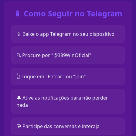
📱 Como Seguir no Telegram
📱 Baixe o app Telegram no seu dispositivo
🔍 Procure por "@389WinOficial"
👆 Toque em "Entrar" ou "Join"
🔔 Ative as notificações para não perder
nada
💬 Participe das conversas e interaja