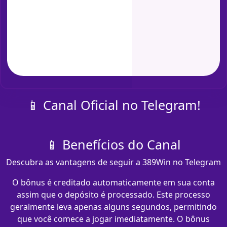
📱 Canal Oficial no Telegram!
📱 Benefícios do Canal
Descubra as vantagens de seguir a 389Win no Telegram
O bônus é creditado automaticamente em sua conta
assim que o depósito é processado. Este processo
geralmente leva apenas alguns segundos, permitindo
que você comece a jogar imediatamente. O bônus