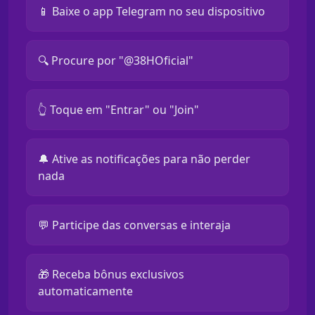
📱 Baixe o app Telegram no seu dispositivo
🔍 Procure por "@38HOficial"
👆 Toque em "Entrar" ou "Join"
🔔 Ative as notificações para não perder
nada
💬 Participe das conversas e interaja
🎁 Receba bônus exclusivos
automaticamente