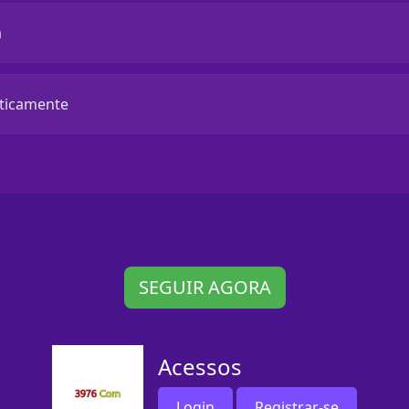
a
aticamente
SEGUIR AGORA
Acessos
Login
Registrar-se