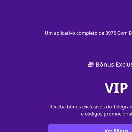
Um aplicativo completo da 3976 Com Br
🎁 Bônus Exclu
VIP
Receba bônus exclusivos do Telegra
e códigos promocionai
Ver Bônus