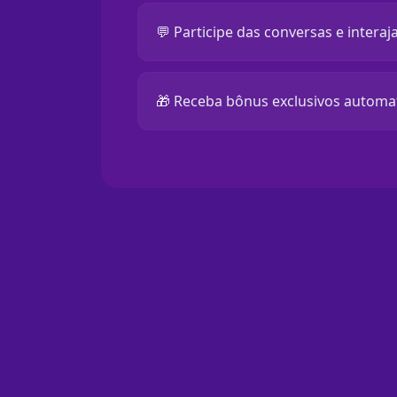
💬 Participe das conversas e interaj
🎁 Receba bônus exclusivos autom