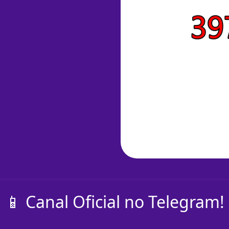
📱 Canal Oficial no Telegram!