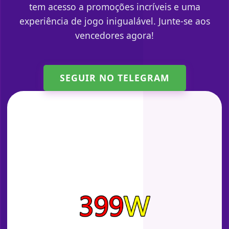
tem acesso a promoções incríveis e uma
experiência de jogo inigualável. Junte-se aos
vencedores agora!
SEGUIR NO TELEGRAM