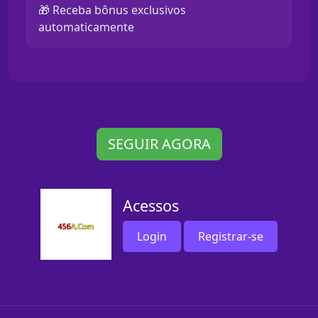
🎁 Receba bônus exclusivos
automaticamente
SEGUIR AGORA
Acessos
Login
Registrar-se