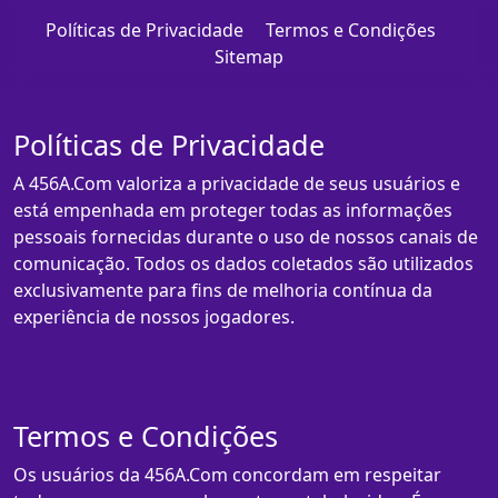
Políticas de Privacidade
Termos e Condições
Sitemap
Políticas de Privacidade
A 456A.Com valoriza a privacidade de seus usuários e
está empenhada em proteger todas as informações
pessoais fornecidas durante o uso de nossos canais de
comunicação. Todos os dados coletados são utilizados
exclusivamente para fins de melhoria contínua da
experiência de nossos jogadores.
Termos e Condições
Os usuários da 456A.Com concordam em respeitar