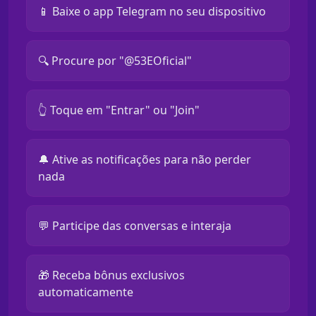
📱 Baixe o app Telegram no seu dispositivo
🔍 Procure por "@53EOficial"
👆 Toque em "Entrar" ou "Join"
🔔 Ative as notificações para não perder
nada
💬 Participe das conversas e interaja
🎁 Receba bônus exclusivos
automaticamente