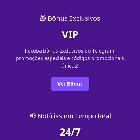
🎁 Bônus Exclusivos
VIP
Receba bônus exclusivos do Telegram,
promoções especiais e códigos promocionais
únicos!
Ver Bônus
📢 Notícias em Tempo Real
24/7