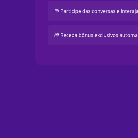
💬 Participe das conversas e interaj
🎁 Receba bônus exclusivos autom