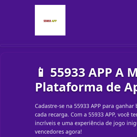
📱 55933 APP A 
Plataforma de A
Cadastre-se na 55933 APP para ganhar 
cada recarga. Com a 55933 APP, você t
incríveis e uma experiência de jogo inig
vencedores agora!