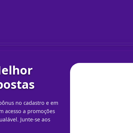
Melhor
postas
bônus no cadastro e em
em acesso a promoções
ualável. Junte-se aos