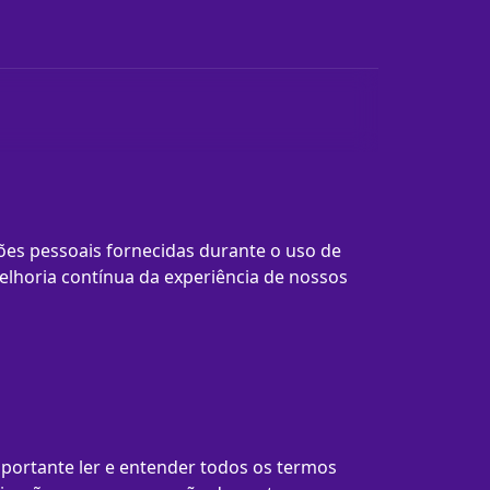
ões pessoais fornecidas durante o uso de
elhoria contínua da experiência de nossos
portante ler e entender todos os termos