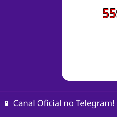
📱 Canal Oficial no Telegram!