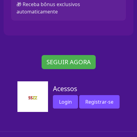
🎁 Receba bônus exclusivos
automaticamente
SEGUIR AGORA
Acessos
Login
Registrar-se