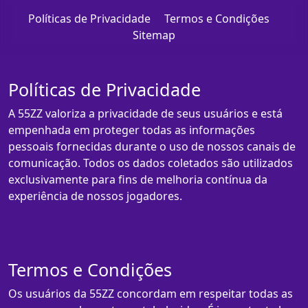
Políticas de Privacidade
Termos e Condições
Sitemap
Políticas de Privacidade
A 55ZZ valoriza a privacidade de seus usuários e está
empenhada em proteger todas as informações
pessoais fornecidas durante o uso de nossos canais de
comunicação. Todos os dados coletados são utilizados
exclusivamente para fins de melhoria contínua da
experiência de nossos jogadores.
Termos e Condições
Os usuários da 55ZZ concordam em respeitar todas as