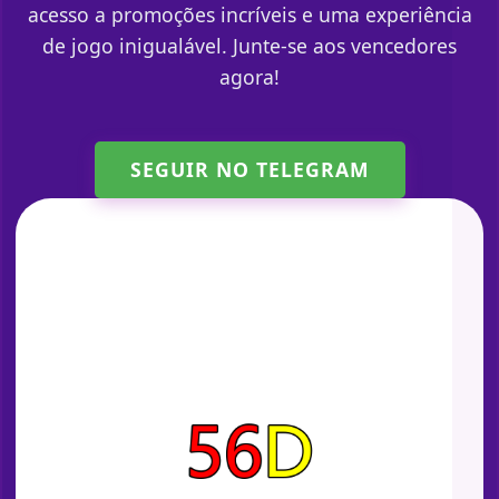
acesso a promoções incríveis e uma experiência
de jogo inigualável. Junte-se aos vencedores
agora!
SEGUIR NO TELEGRAM