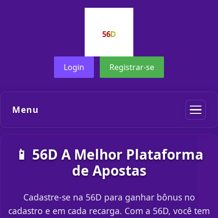
Login
Registrar-se
Menu
📱 56D A Melhor Plataforma
de Apostas
Cadastre-se na 56D para ganhar bônus no
cadastro e em cada recarga. Com a 56D, você tem