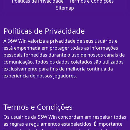
Políticas de Privacidade
Termos e Condições
Sitemap
Políticas de Privacidade
A 56W Win valoriza a privacidade de seus usuários e
está empenhada em proteger todas as informações
pessoais fornecidas durante o uso de nossos canais de
comunicação. Todos os dados coletados são utilizados
exclusivamente para fins de melhoria contínua da
experiência de nossos jogadores.
Termos e Condições
Os usuários da 56W Win concordam em respeitar todas
as regras e regulamentos estabelecidos. É importante