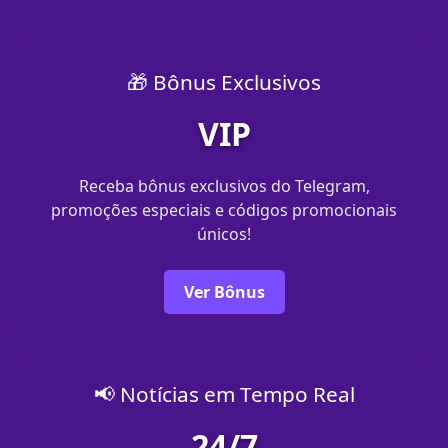
🎁 Bônus Exclusivos
VIP
Receba bônus exclusivos do Telegram,
promoções especiais e códigos promocionais
únicos!
Ver Bônus
📢 Notícias em Tempo Real
24/7