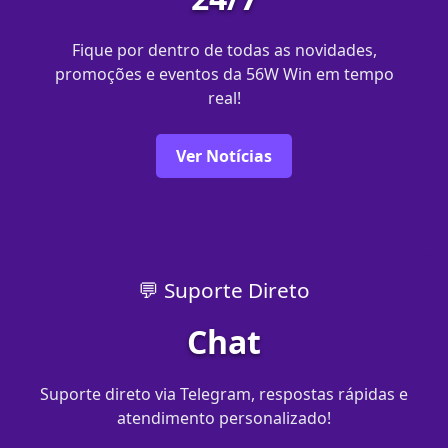
Fique por dentro de todas as novidades,
promoções e eventos da 56W Win em tempo
real!
Ver Notícias
💬 Suporte Direto
Chat
Suporte direto via Telegram, respostas rápidas e
atendimento personalizado!