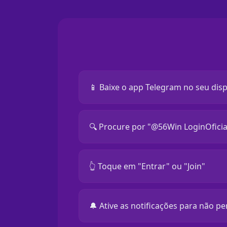
📱 Baixe o app Telegram no seu disp
🔍 Procure por "@56Win LoginOficia
👆 Toque em "Entrar" ou "Join"
🔔 Ative as notificações para não p