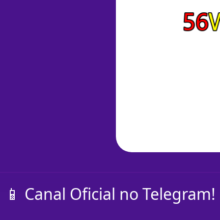
📱 Canal Oficial no Telegram!