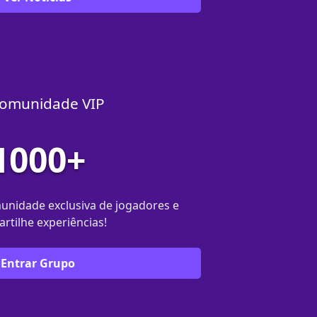
Comunidade VIP
1000+
unidade exclusiva de jogadores e
rtilhe experiências!
Entrar Grupo