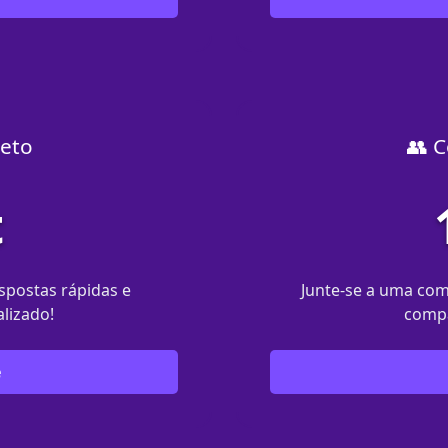
reto
👥 
t
espostas rápidas e
Junte-se a uma com
lizado!
compa
e