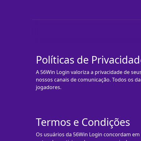
Políticas de Privacida
A 56Win Login valoriza a privacidade de se
nossos canais de comunicação. Todos os dad
jogadores.
Termos e Condições
Os usuários da 56Win Login concordam em re