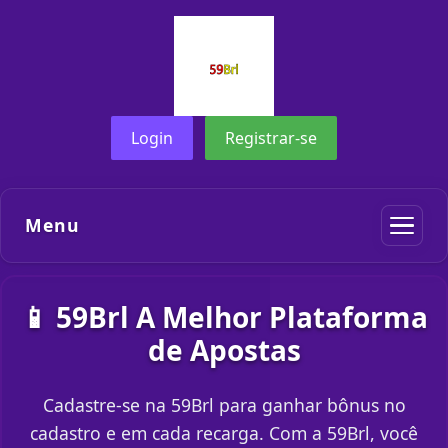
Login
Registrar-se
Menu
📱 59Brl A Melhor Plataforma
de Apostas
Cadastre-se na 59Brl para ganhar bônus no
cadastro e em cada recarga. Com a 59Brl, você