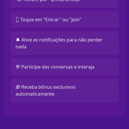
👆 Toque em "Entrar" ou "Join"
🔔 Ative as notificações para não perder
nada
💬 Participe das conversas e interaja
🎁 Receba bônus exclusivos
automaticamente