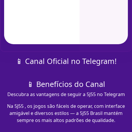
📱 Canal Oficial no Telegram!
📱 Benefícios do Canal
Descubra as vantagens de seguir a 5J55 no Telegram
Na 5J55 , os jogos são fáceis de operar, com interface
amigável e diversos estilos — a 5J55 Brasil mantém
sempre os mais altos padrões de qualidade.