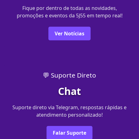
Fique por dentro de todas as novidades,
promoções e eventos da 5J55 em tempo real!
Ver Notícias
💬 Suporte Direto
Chat
Suporte direto via Telegram, respostas rápidas e
atendimento personalizado!
Falar Suporte