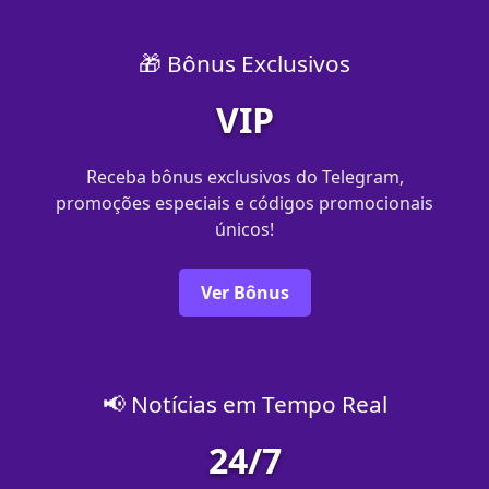
🎁 Bônus Exclusivos
VIP
Receba bônus exclusivos do Telegram,
promoções especiais e códigos promocionais
únicos!
Ver Bônus
📢 Notícias em Tempo Real
24/7