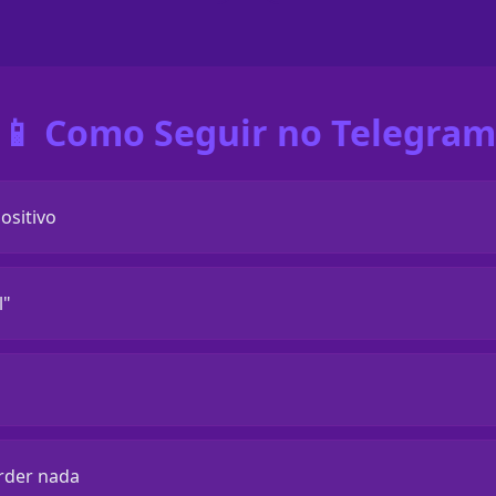
📱 Como Seguir no Telegram
ositivo
l"
erder nada