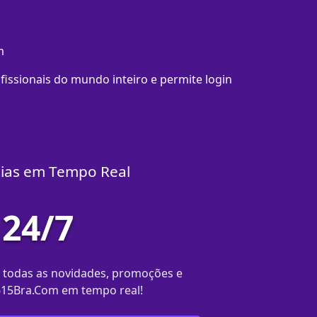
m
fissionais do mundo inteiro e permite login
cias em Tempo Real
24/7
e todas as novidades, promoções e
615Bra.Com em tempo real!