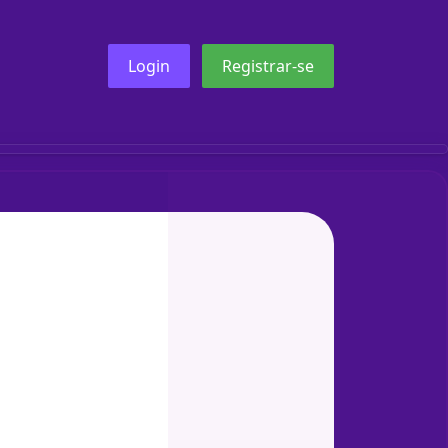
Login
Registrar-se