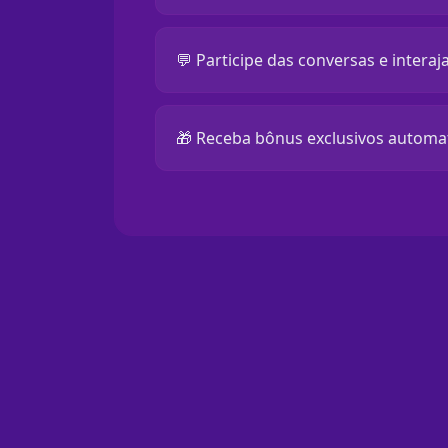
💬 Participe das conversas e interaj
🎁 Receba bônus exclusivos autom