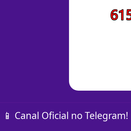
📱 Canal Oficial no Telegram!