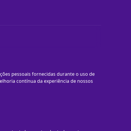
ções pessoais fornecidas durante o uso de
elhoria contínua da experiência de nossos