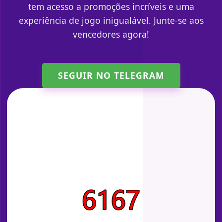
tem acesso a promoções incríveis e uma
experiência de jogo inigualável. Junte-se aos
vencedores agora!
SEGUIR NO TELEGRAM