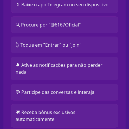
📱 Baixe o app Telegram no seu dispositivo
🔍 Procure por "@6167Oficial"
👆 Toque em "Entrar" ou "Join"
🔔 Ative as notificações para não perder
nada
💬 Participe das conversas e interaja
🎁 Receba bônus exclusivos
automaticamente