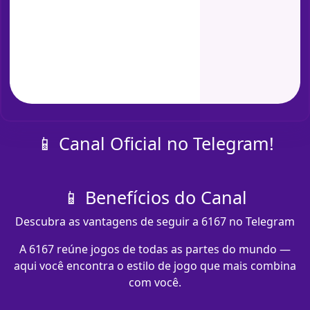
📱 Canal Oficial no Telegram!
📱 Benefícios do Canal
Descubra as vantagens de seguir a 6167 no Telegram
A 6167 reúne jogos de todas as partes do mundo —
aqui você encontra o estilo de jogo que mais combina
com você.