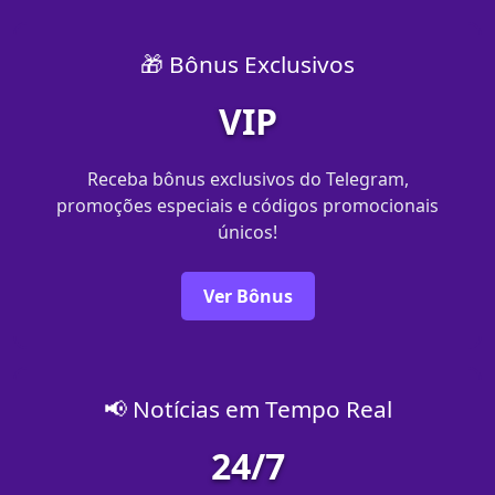
🎁 Bônus Exclusivos
VIP
Receba bônus exclusivos do Telegram,
promoções especiais e códigos promocionais
únicos!
Ver Bônus
📢 Notícias em Tempo Real
24/7