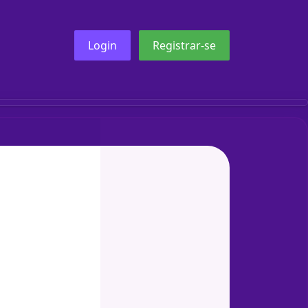
Login
Registrar-se