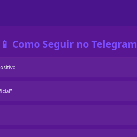
📱 Como Seguir no Telegram
ositivo
cial"