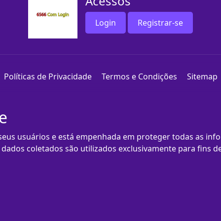
Acessos
Login
Registrar-se
Políticas de Privacidade
Termos e Condições
Sitemap
de
 seus usuários e está empenhada em proteger todas as inf
dados coletados são utilizados exclusivamente para fins d