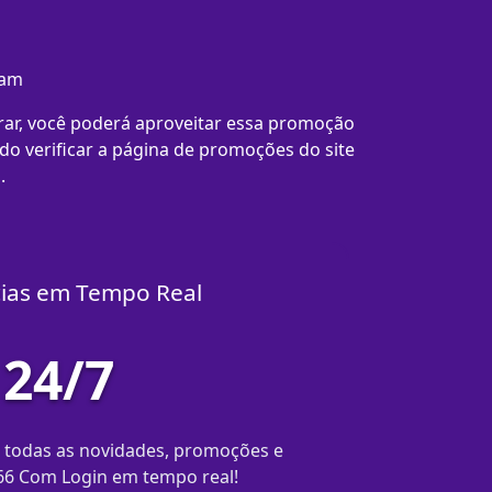
ram
rar, você poderá aproveitar essa promoção
do verificar a página de promoções do site
.
cias em Tempo Real
24/7
e todas as novidades, promoções e
66 Com Login em tempo real!