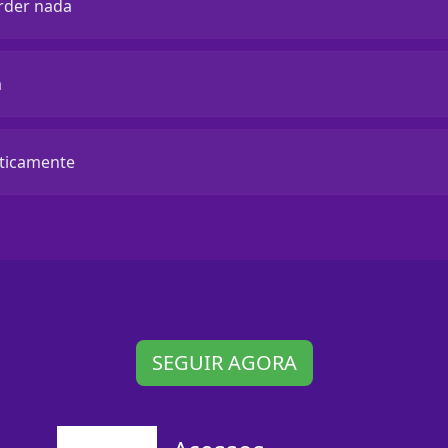
erder nada
a
aticamente
SEGUIR AGORA