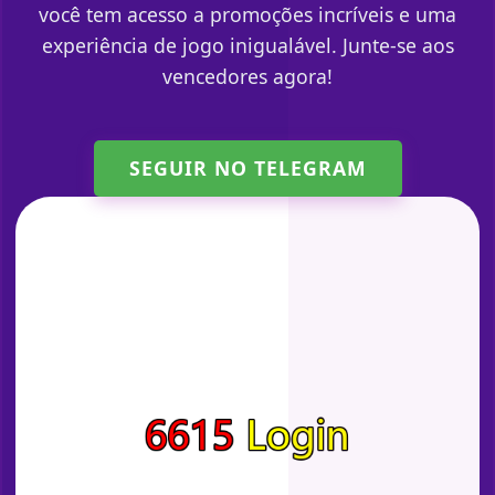
você tem acesso a promoções incríveis e uma
experiência de jogo inigualável. Junte-se aos
vencedores agora!
SEGUIR NO TELEGRAM