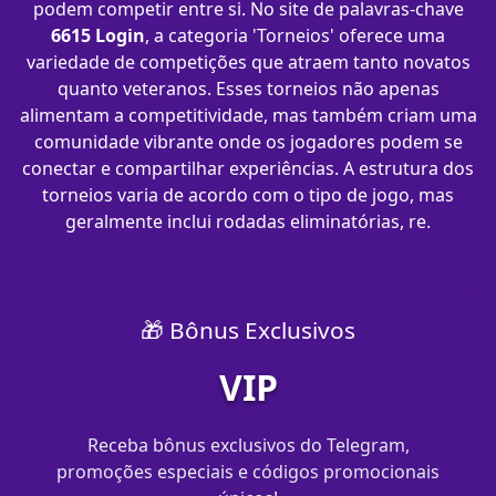
podem competir entre si. No site de palavras-chave
6615 Login
, a categoria 'Torneios' oferece uma
variedade de competições que atraem tanto novatos
quanto veteranos. Esses torneios não apenas
alimentam a competitividade, mas também criam uma
comunidade vibrante onde os jogadores podem se
conectar e compartilhar experiências. A estrutura dos
torneios varia de acordo com o tipo de jogo, mas
geralmente inclui rodadas eliminatórias, re.
🎁 Bônus Exclusivos
VIP
Receba bônus exclusivos do Telegram,
promoções especiais e códigos promocionais