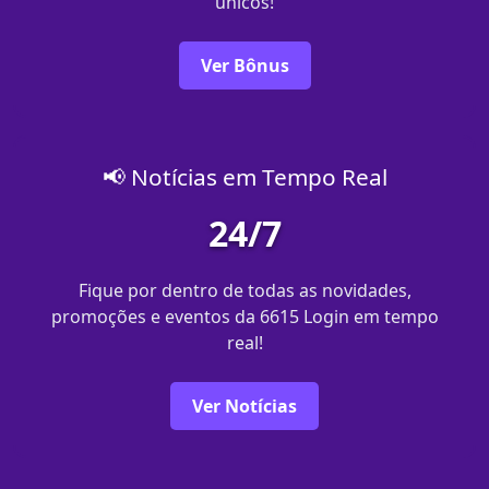
únicos!
Ver Bônus
📢 Notícias em Tempo Real
24/7
Fique por dentro de todas as novidades,
promoções e eventos da 6615 Login em tempo
real!
Ver Notícias