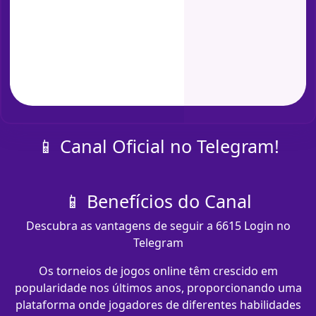
📱 Canal Oficial no Telegram!
📱 Benefícios do Canal
Descubra as vantagens de seguir a 6615 Login no
Telegram
Os torneios de jogos online têm crescido em
popularidade nos últimos anos, proporcionando uma
plataforma onde jogadores de diferentes habilidades