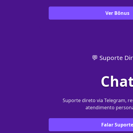
Ver Bônus
💬 Suporte Di
Cha
Suporte direto via Telegram, r
atendimento persona
Falar Suport