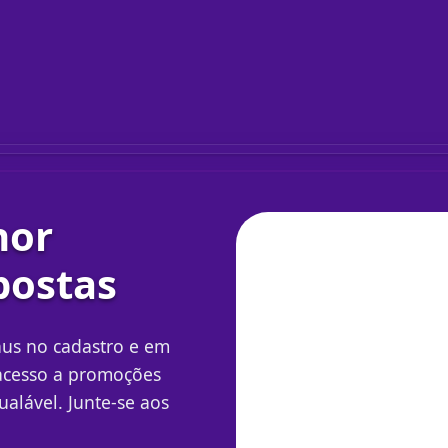
hor
postas
us no cadastro e em
acesso a promoções
ualável. Junte-se aos