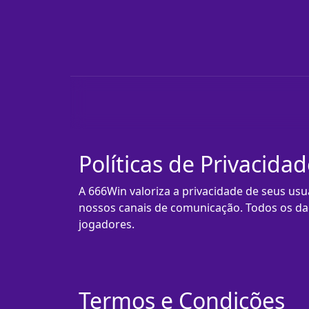
Políticas de Privacida
A 666Win valoriza a privacidade de seus us
nossos canais de comunicação. Todos os dad
jogadores.
Termos e Condições