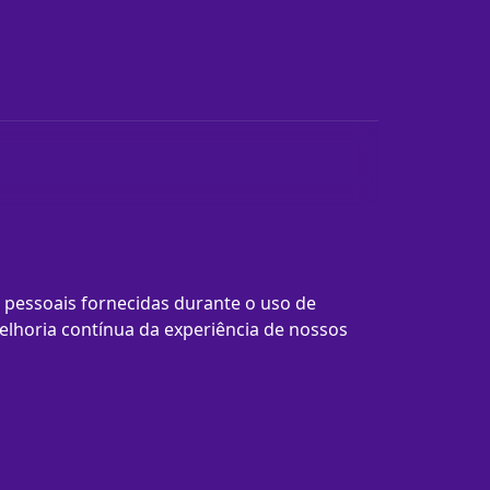
 pessoais fornecidas durante o uso de
elhoria contínua da experiência de nossos