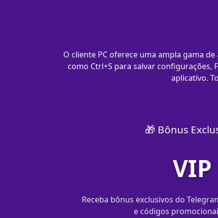
O cliente PC oferece uma ampla gama de a
como Ctrl+S para salvar configurações, F
aplicativo. 
🎁 Bônus Exclu
VIP
Receba bônus exclusivos do Telegra
e códigos promocionai