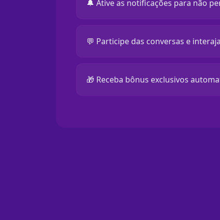
🔔 Ative as notificações para não p
💬 Participe das conversas e interaj
🎁 Receba bônus exclusivos autom