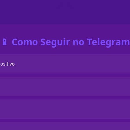
📱 Como Seguir no Telegram
ositivo