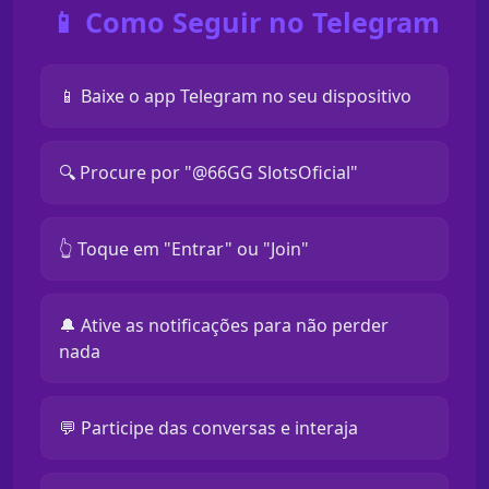
📱 Como Seguir no Telegram
📱 Baixe o app Telegram no seu dispositivo
🔍 Procure por "@66GG SlotsOficial"
👆 Toque em "Entrar" ou "Join"
🔔 Ative as notificações para não perder
nada
💬 Participe das conversas e interaja