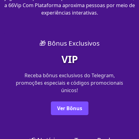
a 66Vip Com Plataforma aproxima pessoas por meio de
experiências interativas.
🎁 Bônus Exclusivos
VIP
Receba bônus exclusivos do Telegram,
promoções especiais e códigos promocionais
únicos!
Ver Bônus