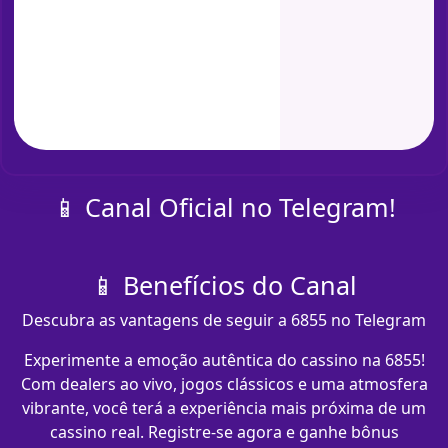
📱 Canal Oficial no Telegram!
📱 Benefícios do Canal
Descubra as vantagens de seguir a 6855 no Telegram
Experimente a emoção autêntica do cassino na 6855!
Com dealers ao vivo, jogos clássicos e uma atmosfera
vibrante, você terá a experiência mais próxima de um
cassino real. Registre-se agora e ganhe bônus