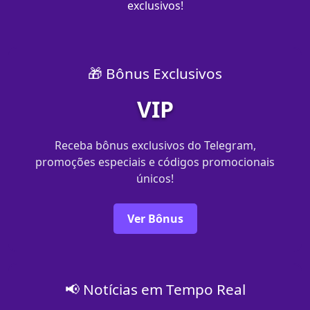
exclusivos!
🎁 Bônus Exclusivos
VIP
Receba bônus exclusivos do Telegram,
promoções especiais e códigos promocionais
únicos!
Ver Bônus
📢 Notícias em Tempo Real