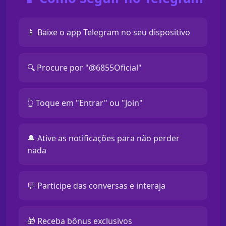
📱 Baixe o app Telegram no seu dispositivo
🔍 Procure por "@6855Oficial"
👆 Toque em "Entrar" ou "Join"
🔔 Ative as notificações para não perder
nada
💬 Participe das conversas e interaja
🎁 Receba bônus exclusivos