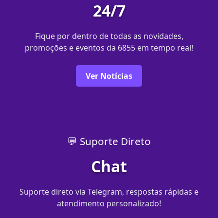
24/7
Fique por dentro de todas as novidades,
promoções e eventos da 6855 em tempo real!
Ver Notícias
💬 Suporte Direto
Chat
Suporte direto via Telegram, respostas rápidas e
atendimento personalizado!