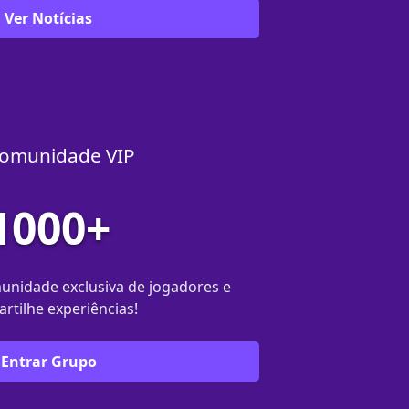
Ver Notícias
Comunidade VIP
1000+
unidade exclusiva de jogadores e
rtilhe experiências!
Entrar Grupo