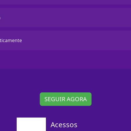
a
aticamente
SEGUIR AGORA
Acessos