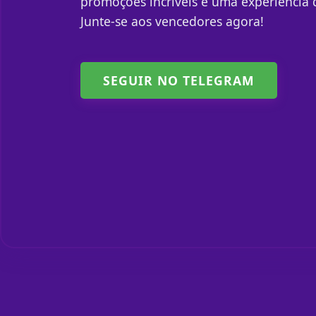
promoções incríveis e uma experiência d
Junte-se aos vencedores agora!
SEGUIR NO TELEGRAM