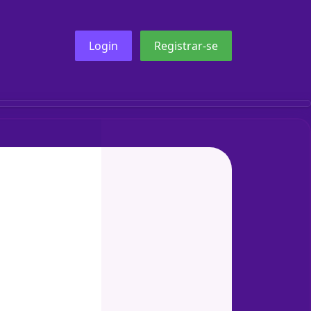
Login
Registrar-se