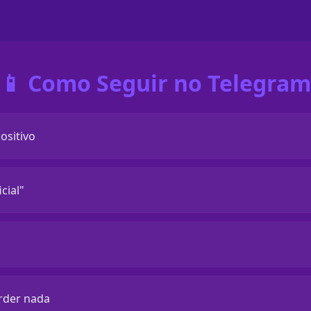
📱 Como Seguir no Telegram
ositivo
cial"
erder nada