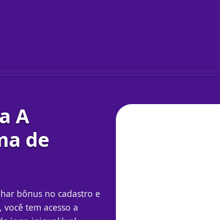
a A
ma de
nhar bônus no cadastro e
, você tem acesso a