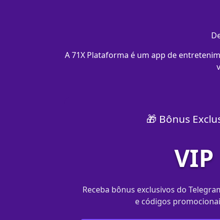
De
A 71X Plataforma é um app de entretenim
🎁 Bônus Exclu
VIP
Receba bônus exclusivos do Telegra
e códigos promocionai