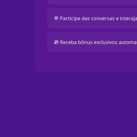
💬 Participe das conversas e interaj
🎁 Receba bônus exclusivos autom