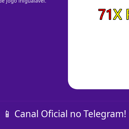
e jogo inigualável.
📱 Canal Oficial no Telegram!