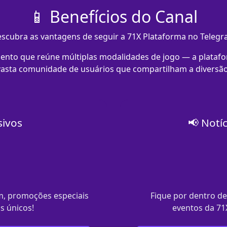
📱 Benefícios do Canal
scubra as vantagens de seguir a 71X Plataforma no Teleg
ento que reúne múltiplas modalidades de jogo — a plataf
vasta comunidade de usuários que compartilham a diversão
sivos
📢 Notí
m, promoções especiais
Fique por dentro d
s únicos!
eventos da 71