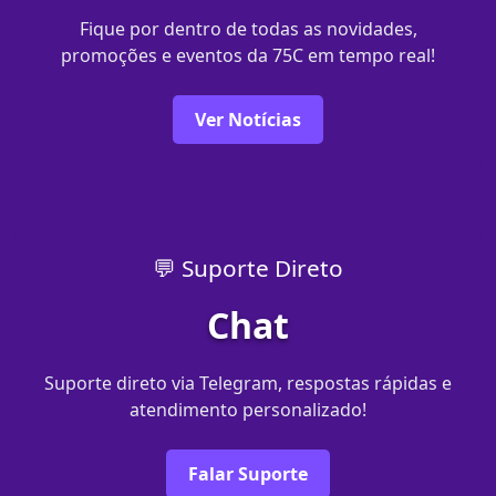
Fique por dentro de todas as novidades,
promoções e eventos da 75C em tempo real!
Ver Notícias
💬 Suporte Direto
Chat
Suporte direto via Telegram, respostas rápidas e
atendimento personalizado!
Falar Suporte