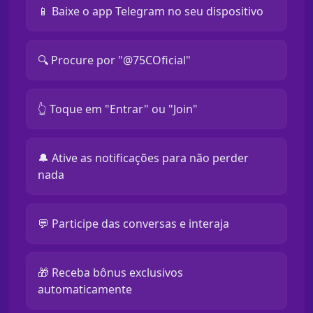
📱 Baixe o app Telegram no seu dispositivo
🔍 Procure por "@75COficial"
👆 Toque em "Entrar" ou "Join"
🔔 Ative as notificações para não perder
nada
💬 Participe das conversas e interaja
🎁 Receba bônus exclusivos
automaticamente