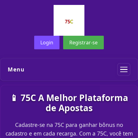
Login
Registrar-se
Menu
📱 75C A Melhor Plataforma
de Apostas
Cadastre-se na 75C para ganhar bônus no
cadastro e em cada recarga. Com a 75C, você tem