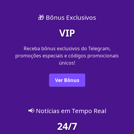
🎁 Bônus Exclusivos
VIP
Receba bônus exclusivos do Telegram,
promoções especiais e códigos promocionais
únicos!
Ver Bônus
📢 Notícias em Tempo Real
24/7