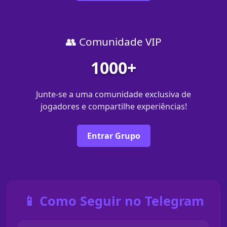
👥 Comunidade VIP
1000+
Junte-se a uma comunidade exclusiva de
jogadores e compartilhe experiências!
Entrar Grupo
📱 Como Seguir no Telegram