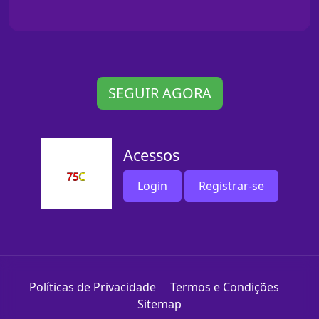
SEGUIR AGORA
Acessos
Login
Registrar-se
Políticas de Privacidade
Termos e Condições
Sitemap