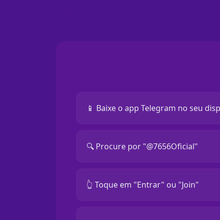
📱 Baixe o app Telegram no seu disp
🔍 Procure por "@7656Oficial"
👆 Toque em "Entrar" ou "Join"