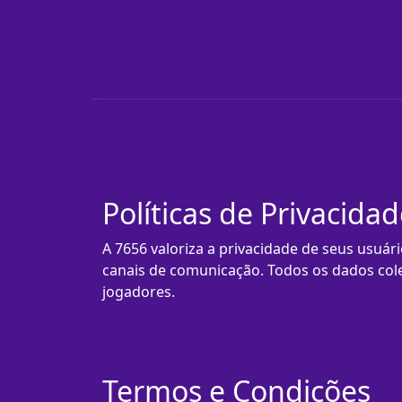
Políticas de Privacida
A 7656 valoriza a privacidade de seus usuá
canais de comunicação. Todos os dados cole
jogadores.
Termos e Condições