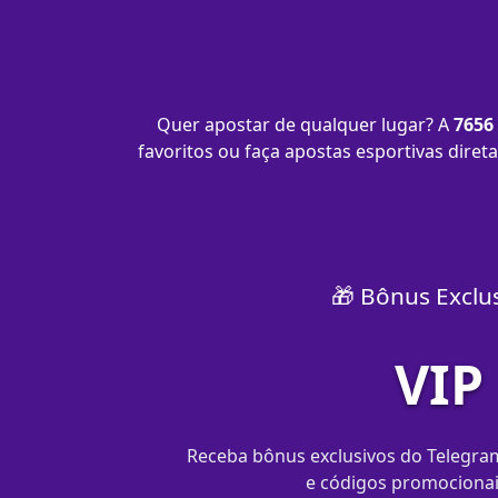
Quer apostar de qualquer lugar? A
7656
favoritos ou faça apostas esportivas dire
🎁 Bônus Exclu
VIP
Receba bônus exclusivos do Telegra
e códigos promocionai