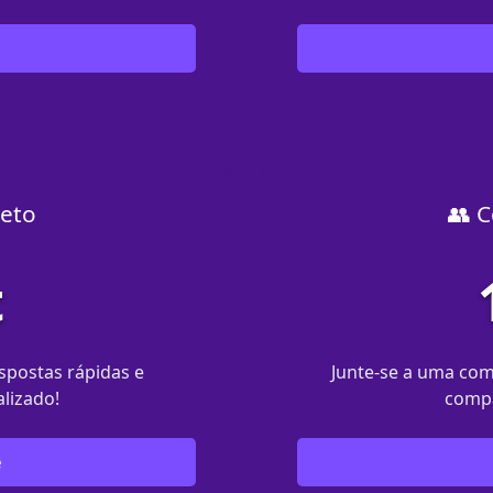
reto
👥 
t
espostas rápidas e
Junte-se a uma com
lizado!
compa
e