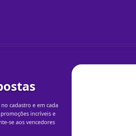
postas
 no cadastro e em cada
 promoções incríveis e
unte-se aos vencedores