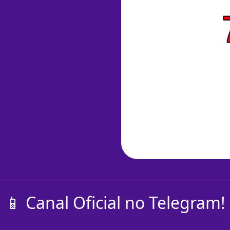
📱 Canal Oficial no Telegram!