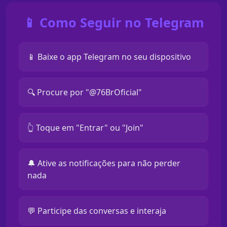
📱 Como Seguir no Telegram
📱 Baixe o app Telegram no seu dispositivo
🔍 Procure por "@76BrOficial"
👆 Toque em "Entrar" ou "Join"
🔔 Ative as notificações para não perder
nada
💬 Participe das conversas e interaja