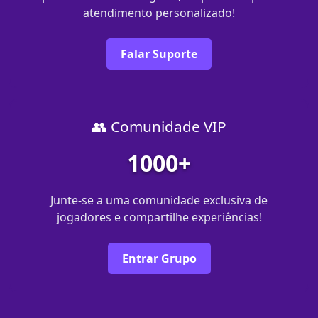
atendimento personalizado!
Falar Suporte
👥 Comunidade VIP
1000+
Junte-se a uma comunidade exclusiva de
jogadores e compartilhe experiências!
Entrar Grupo