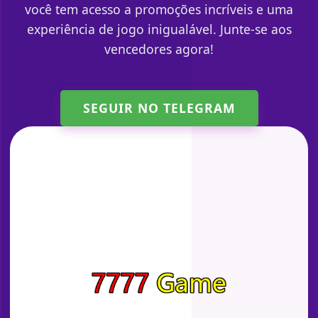
você tem acesso a promoções incríveis e uma
experiência de jogo inigualável. Junte-se aos
vencedores agora!
SEGUIR NO TELEGRAM