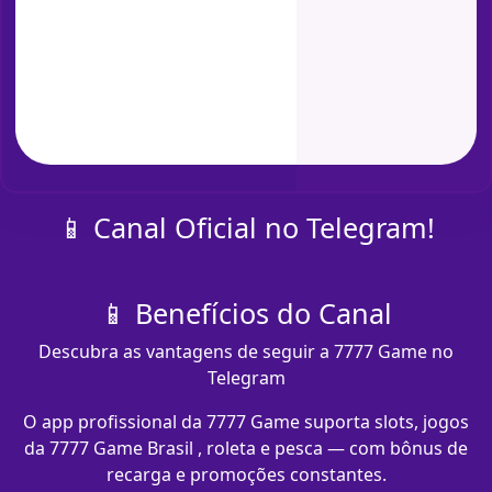
📱 Canal Oficial no Telegram!
📱 Benefícios do Canal
Descubra as vantagens de seguir a 7777 Game no
Telegram
O app profissional da 7777 Game suporta slots, jogos
da 7777 Game Brasil , roleta e pesca — com bônus de
recarga e promoções constantes.