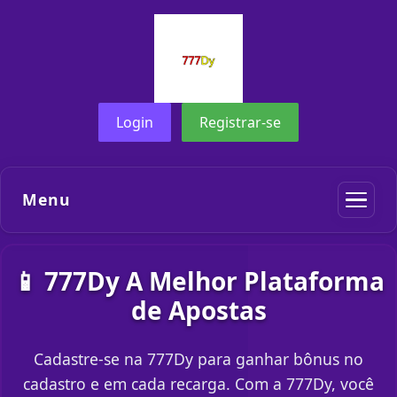
Login
Registrar-se
Menu
📱 777Dy A Melhor Plataforma
de Apostas
Cadastre-se na 777Dy para ganhar bônus no
cadastro e em cada recarga. Com a 777Dy, você