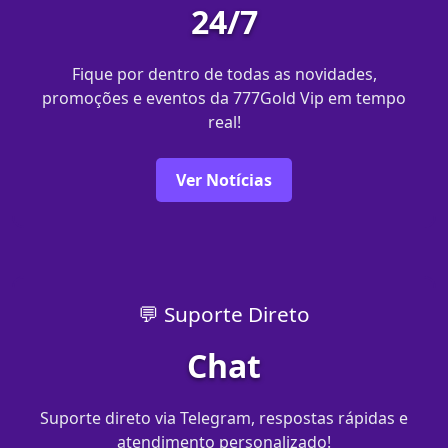
24/7
Fique por dentro de todas as novidades,
promoções e eventos da 777Gold Vip em tempo
real!
Ver Notícias
💬 Suporte Direto
Chat
Suporte direto via Telegram, respostas rápidas e
atendimento personalizado!