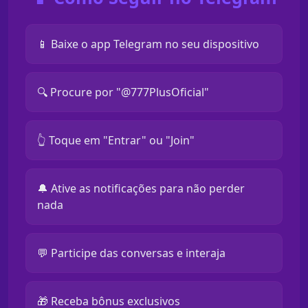
📱 Baixe o app Telegram no seu dispositivo
🔍 Procure por "@777PlusOficial"
👆 Toque em "Entrar" ou "Join"
🔔 Ative as notificações para não perder
nada
💬 Participe das conversas e interaja
🎁 Receba bônus exclusivos