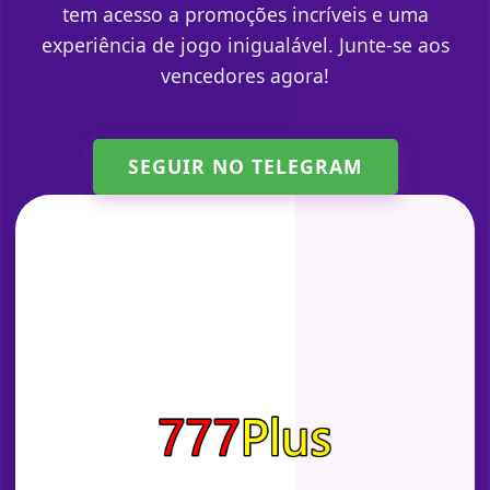
tem acesso a promoções incríveis e uma
experiência de jogo inigualável. Junte-se aos
vencedores agora!
SEGUIR NO TELEGRAM