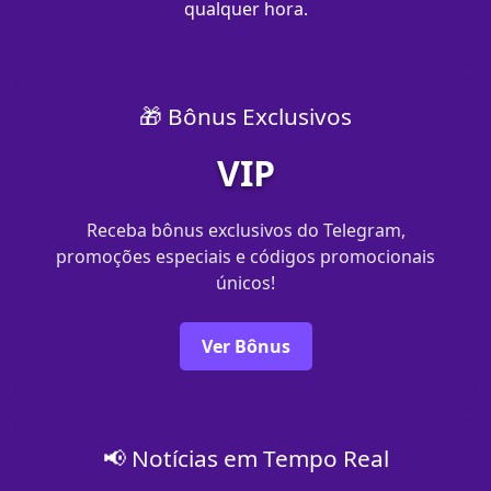
qualquer hora.
🎁 Bônus Exclusivos
VIP
Receba bônus exclusivos do Telegram,
promoções especiais e códigos promocionais
únicos!
Ver Bônus
📢 Notícias em Tempo Real