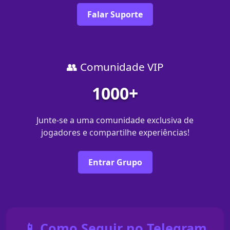
Falar Suporte
👥 Comunidade VIP
1000+
Junte-se a uma comunidade exclusiva de
jogadores e compartilhe experiências!
Entrar Grupo
📱 Como Seguir no Telegram