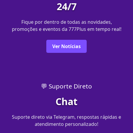
24/7
Fique por dentro de todas as novidades,
promoções e eventos da 777Plus em tempo real!
Ver Notícias
💬 Suporte Direto
Chat
Suporte direto via Telegram, respostas rápidas e
atendimento personalizado!