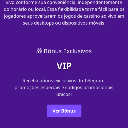
vivo conforme sua conveniência, independentemente
do horário ou local. Essa flexibilidade torna fácil para os
jogadores aproveitarem os jogos de cassino ao vivo em
seus desktops ou dispositivos móveis.
🎁 Bônus Exclusivos
VIP
Receba bônus exclusivos do Telegram,
promoções especiais e códigos promocionais
únicos!
Ver Bônus