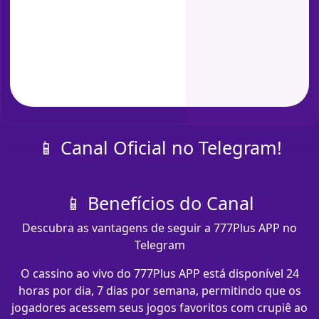
📱 Canal Oficial no Telegram!
📱 Benefícios do Canal
Descubra as vantagens de seguir a 777Plus APP no
Telegram
O cassino ao vivo do 777Plus APP está disponível 24
horas por dia, 7 dias por semana, permitindo que os
jogadores acessem seus jogos favoritos com crupiê ao