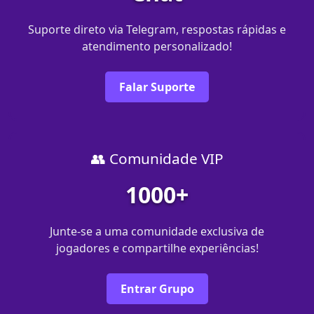
Suporte direto via Telegram, respostas rápidas e
atendimento personalizado!
Falar Suporte
👥 Comunidade VIP
1000+
Junte-se a uma comunidade exclusiva de
jogadores e compartilhe experiências!
Entrar Grupo