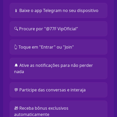
📱 Baixe o app Telegram no seu dispositivo
🔍 Procure por "@77F VipOficial"
👆 Toque em "Entrar" ou "Join"
🔔 Ative as notificações para não perder
nada
💬 Participe das conversas e interaja
🎁 Receba bônus exclusivos
automaticamente