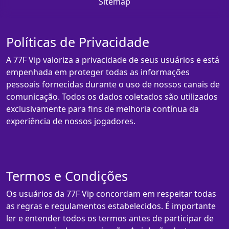
Sitemap
Políticas de Privacidade
A 77F Vip valoriza a privacidade de seus usuários e está
empenhada em proteger todas as informações
pessoais fornecidas durante o uso de nossos canais de
comunicação. Todos os dados coletados são utilizados
exclusivamente para fins de melhoria contínua da
experiência de nossos jogadores.
Termos e Condições
Os usuários da 77F Vip concordam em respeitar todas
as regras e regulamentos estabelecidos. É importante
ler e entender todos os termos antes de participar de