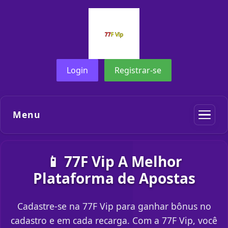
Login
Registrar-se
Menu
📱 77F Vip A Melhor
Plataforma de Apostas
Cadastre-se na 77F Vip para ganhar bônus no
cadastro e em cada recarga. Com a 77F Vip, você