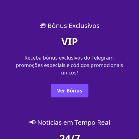
🎁 Bônus Exclusivos
VIP
Receba bônus exclusivos do Telegram,
promoções especiais e códigos promocionais
únicos!
Ver Bônus
📢 Notícias em Tempo Real
24/7