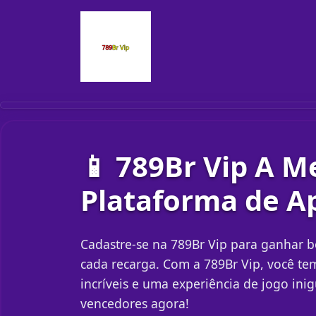
📱 789Br Vip A M
Plataforma de A
Cadastre-se na 789Br Vip para ganhar 
cada recarga. Com a 789Br Vip, você t
incríveis e uma experiência de jogo inig
vencedores agora!