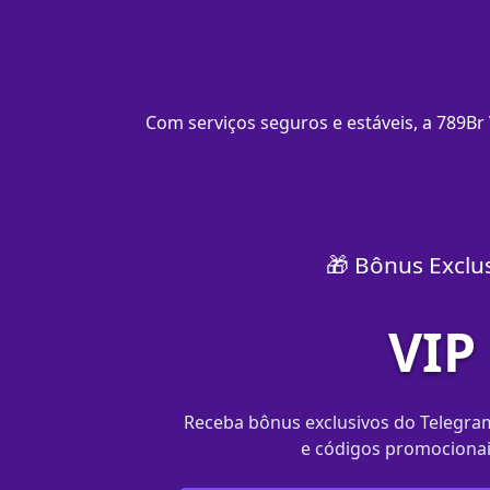
Com serviços seguros e estáveis, a 789Br
🎁 Bônus Exclu
VIP
Receba bônus exclusivos do Telegra
e códigos promocionai