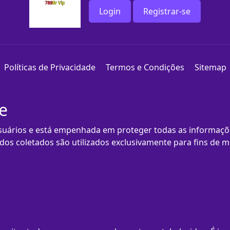
Login
Registrar-se
Políticas de Privacidade
Termos e Condições
Sitemap
de
 usuários e está empenhada em proteger todas as informaçõ
os coletados são utilizados exclusivamente para fins de m