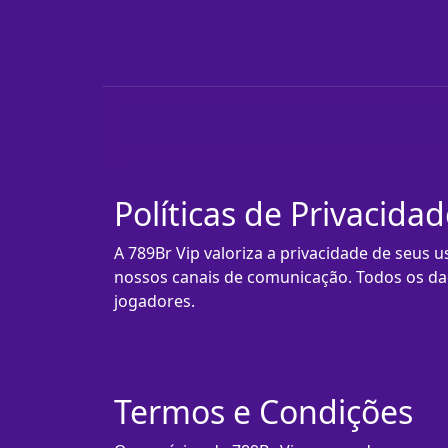
Políticas de Privacida
A 789Br Vip valoriza a privacidade de seus
nossos canais de comunicação. Todos os dad
jogadores.
Termos e Condições