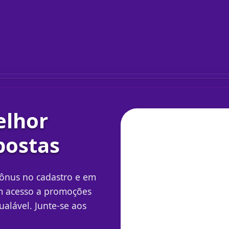
elhor
postas
bônus no cadastro e em
em acesso a promoções
ualável. Junte-se aos