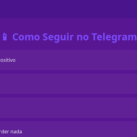
📱 Como Seguir no Telegram
ositivo
erder nada