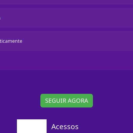
a
aticamente
SEGUIR AGORA
Acessos