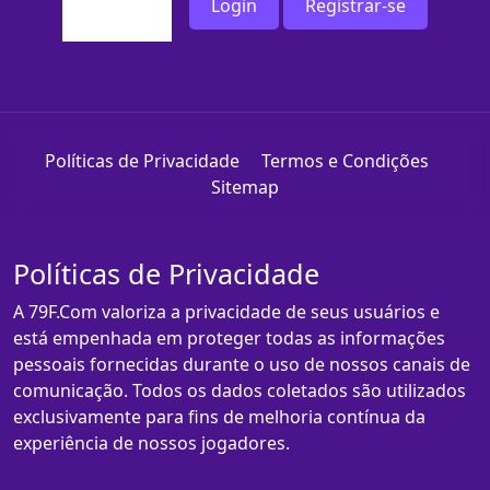
Login
Registrar-se
Políticas de Privacidade
Termos e Condições
Sitemap
Políticas de Privacidade
A 79F.Com valoriza a privacidade de seus usuários e
está empenhada em proteger todas as informações
pessoais fornecidas durante o uso de nossos canais de
comunicação. Todos os dados coletados são utilizados
exclusivamente para fins de melhoria contínua da
experiência de nossos jogadores.