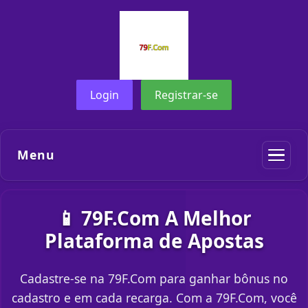
Login
Registrar-se
Menu
📱 79F.Com A Melhor
Plataforma de Apostas
Cadastre-se na 79F.Com para ganhar bônus no
cadastro e em cada recarga. Com a 79F.Com, você