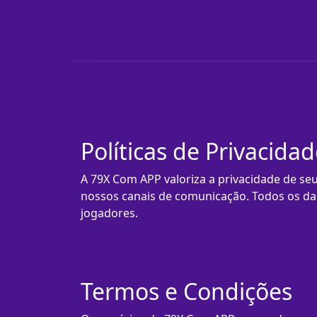
Políticas de Privacida
A 79X Com APP valoriza a privacidade de s
nossos canais de comunicação. Todos os dad
jogadores.
Termos e Condições