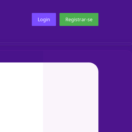
Login
Registrar-se