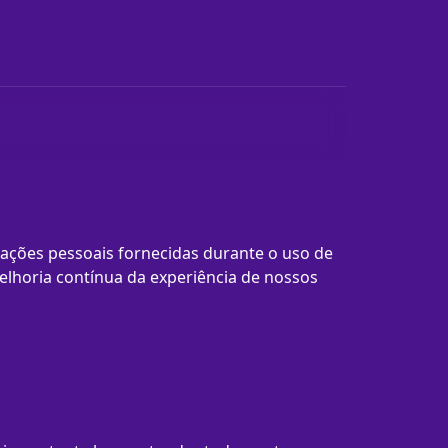
ações pessoais fornecidas durante o uso de
elhoria contínua da experiência de nossos