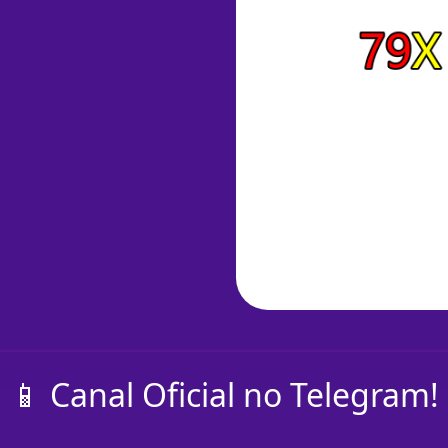
📱 Canal Oficial no Telegram!