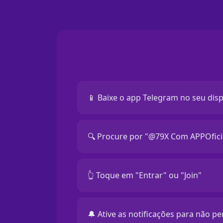
📱 Baixe o app Telegram no seu disp
🔍 Procure por "@79X Com APPOfici
👆 Toque em "Entrar" ou "Join"
🔔 Ative as notificações para não p