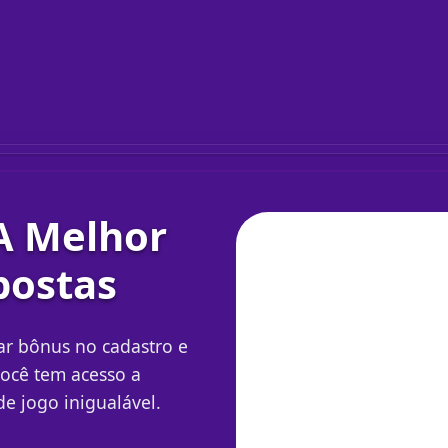
A Melhor
postas
r bônus no cadastro e
ocê tem acesso a
e jogo inigualável.