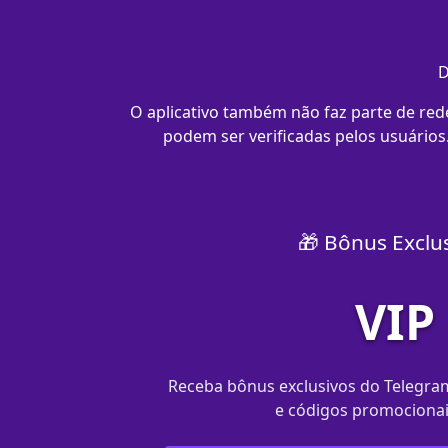
D
O aplicativo também não faz parte de red
podem ser verificadas pelos usuários
🎁 Bônus Exclu
VIP
Receba bônus exclusivos do Telegra
e códigos promocionai