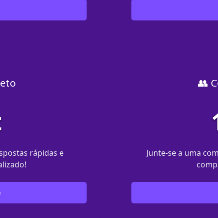
reto
👥 
t
espostas rápidas e
Junte-se a uma com
lizado!
compa
e