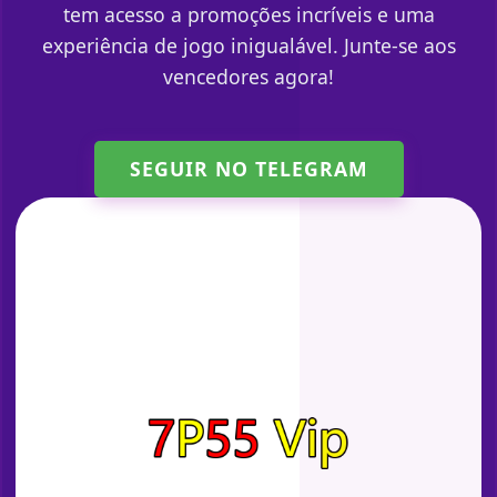
tem acesso a promoções incríveis e uma
experiência de jogo inigualável. Junte-se aos
vencedores agora!
SEGUIR NO TELEGRAM