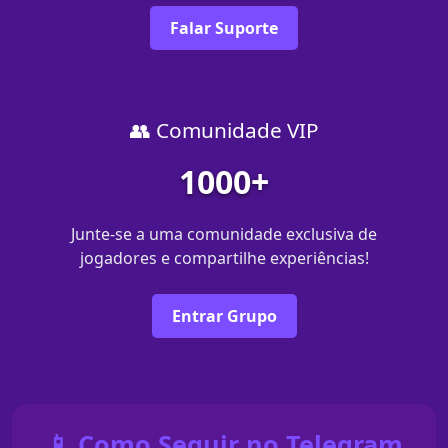
Falar Suporte
👥 Comunidade VIP
1000+
Junte-se a uma comunidade exclusiva de
jogadores e compartilhe experiências!
Entrar Grupo
📱 Como Seguir no Telegram