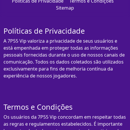
Políticas de Privacidade
Termos e Condições
Sitemap
Políticas de Privacidade
A 7P55 Vip valoriza a privacidade de seus usuários e
está empenhada em proteger todas as informações
pessoais fornecidas durante o uso de nossos canais de
comunicação. Todos os dados coletados são utilizados
exclusivamente para fins de melhoria contínua da
experiência de nossos jogadores.
Termos e Condições
Os usuários da 7P55 Vip concordam em respeitar todas
as regras e regulamentos estabelecidos. É importante