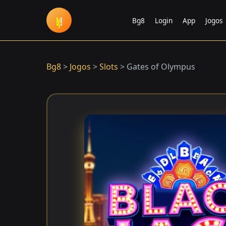
Bg8
Login
App
Jogos
Bg8
>
Jogos
>
Slots
> Gates of Olympus