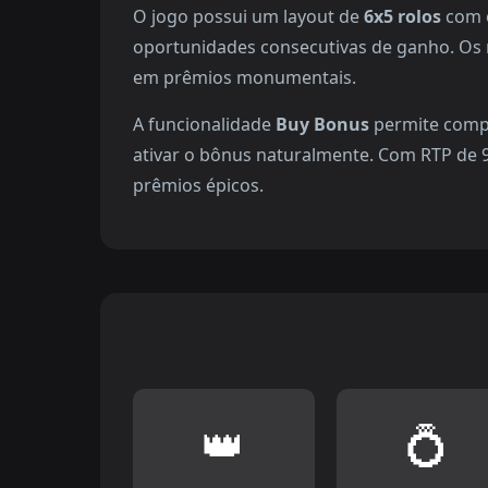
O jogo possui um layout de
6x5 rolos
com o
oportunidades consecutivas de ganho. Os 
em prêmios monumentais.
A funcionalidade
Buy Bonus
permite compr
ativar o bônus naturalmente. Com RTP de 9
prêmios épicos.
👑
💍