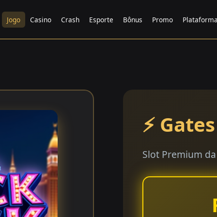
Jogo
Casino
Crash
Esporte
Bônus
Promo
Plataform
⚡ Gates
Slot Premium da