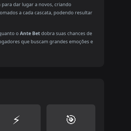
ara dar lugar a novos, criando
somados a cada cascata, podendo resultar
nquanto o
Ante Bet
dobra suas chances de
ra jogadores que buscam grandes emoções e
⚡
🎯