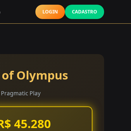
LOGIN
CADASTRO
a
 of Olympus
 Pragmatic Play
R$ 45.280