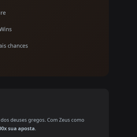
ure
 Wins
ais chances
no dos deuses gregos. Com Zeus como
00x sua aposta
.