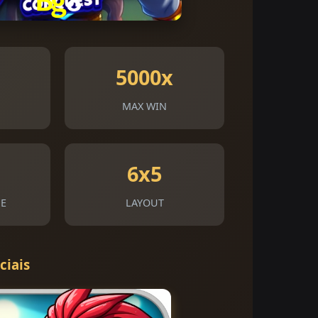
5000x
MAX WIN
6x5
DE
LAYOUT
ciais